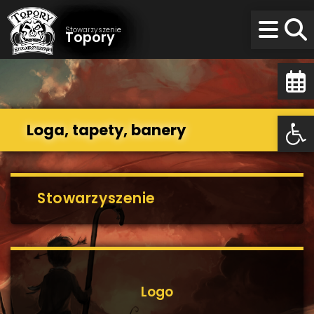
Stowarzyszenie
Topory
Op
Op
Loga, tapety, banery
Stowarzyszenie
Logo