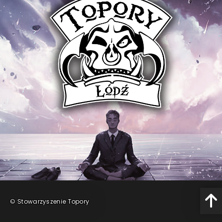
Wysyłając formularz zgadzasz się na przetwarzanie
Twoich danych osobowych zgodnie z naszą
polityką
prywatności.
©
Stowarzyszenie Topory